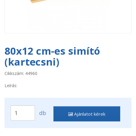
80x12 cm-es simító
(kartecsni)
Cikkszám: 44960
Leírás:
db
Ajánlatot kérek