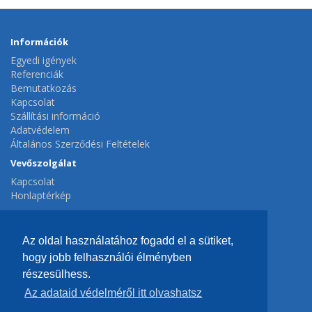
Információk
Egyedi igények
Referenciák
Bemutatkozás
Kapcsolat
Szállítási információ
Adatvédelem
Általános Szerződési Feltételek
Vevőszolgálat
Kapcsolat
Honlaptérkép
Extrák
Gyártók
Az oldal használatához fogadd el a sütiket,
Ajánlatok
hogy jobb felhasználói élményben
Fiók
részesülhess.
Fiók
Az adataid védelméről itt olvashatsz
Hírlevél