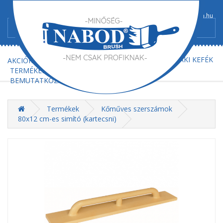
+36/52-367-300
+36/52-367-602
info@nabod-brush.hu
FŐOLDAL
AJÁNLATKÉRÉS
MŰSZAKI KEFÉK
AKCIÓK
TERMÉKEK
BEMUTATKOZÁS
KAPCSOLAT
Termékek
Kőműves szerszámok
80x12 cm-es simító (kartecsni)