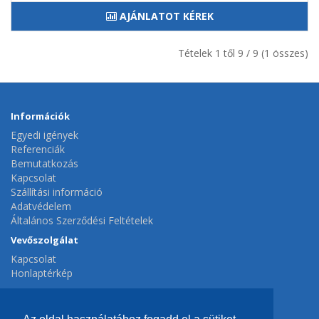
AJÁNLATOT KÉREK
Tételek 1 től 9 / 9 (1 összes)
Információk
Egyedi igények
Referenciák
Bemutatkozás
Kapcsolat
Szállítási információ
Adatvédelem
Általános Szerződési Feltételek
Vevőszolgálat
Kapcsolat
Honlaptérkép
Extrák
Gyártók