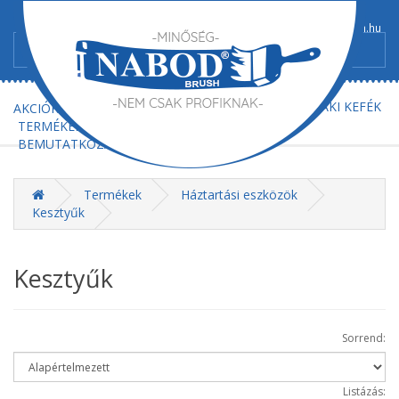
+36/52-367-300
+36/52-367-602
info@nabod-brush.hu
FŐOLDAL
AJÁNLATKÉRÉS
MŰSZAKI KEFÉK
AKCIÓK
TERMÉKEK
BEMUTATKOZÁS
KAPCSOLAT
Termékek
Háztartási eszközök
Kesztyűk
Kesztyűk
Sorrend:
Listázás: