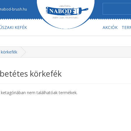
nabod-brush.hu
ŰSZAKI KEFÉK
AKCIÓK
TER
 körkefék
betétes körkefék
 ketagóriában nem találhatóak termékek.