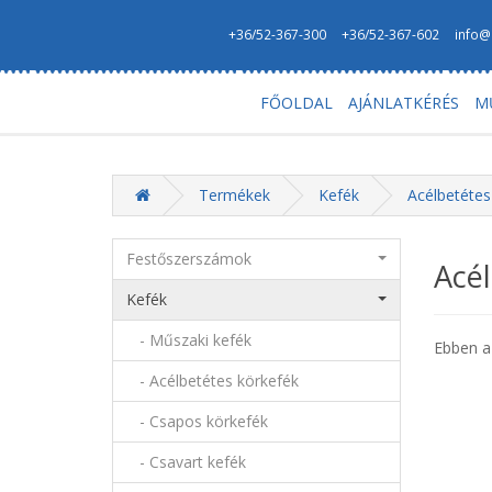
+36/52-367-300
+36/52-367-602
info@
FŐOLDAL
AJÁNLATKÉRÉS
M
Termékek
Kefék
Acélbetétes
Festőszerszámok
Acél
Kefék
- Műszaki kefék
Ebben a
- Acélbetétes körkefék
- Csapos körkefék
- Csavart kefék