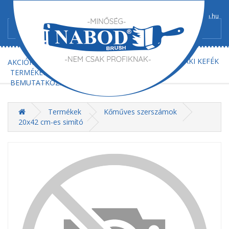
+36/52-367-300
+36/52-367-602
info@nabod-brush.hu
FŐOLDAL
AJÁNLATKÉRÉS
MŰSZAKI KEFÉK
AKCIÓK
TERMÉKEK
BEMUTATKOZÁS
KAPCSOLAT
Termékek
Kőműves szerszámok
20x42 cm-es simító