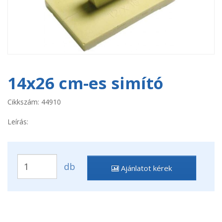
14x26 cm-es simító
Cikkszám: 44910
Leírás:
db
Ajánlatot kérek