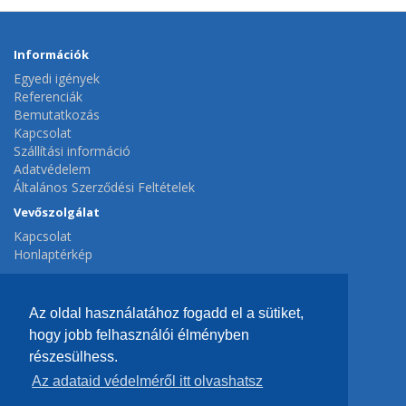
Információk
Egyedi igények
Referenciák
Bemutatkozás
Kapcsolat
Szállítási információ
Adatvédelem
Általános Szerződési Feltételek
Vevőszolgálat
Kapcsolat
Honlaptérkép
Extrák
Gyártók
Az oldal használatához fogadd el a sütiket,
Ajánlatok
hogy jobb felhasználói élményben
Fiók
részesülhess.
Fiók
Az adataid védelméről itt olvashatsz
Hírlevél