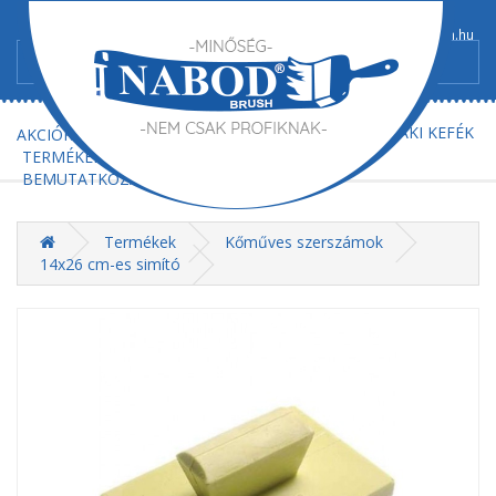
+36/52-367-300
+36/52-367-602
info@nabod-brush.hu
FŐOLDAL
AJÁNLATKÉRÉS
MŰSZAKI KEFÉK
AKCIÓK
TERMÉKEK
BEMUTATKOZÁS
KAPCSOLAT
Termékek
Kőműves szerszámok
14x26 cm-es simító