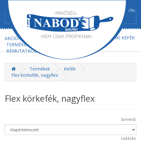
+36/52-367-300
+36/52-367-602
info@nabod-brush.hu
FŐOLDAL
AJÁNLATKÉRÉS
MŰSZAKI KEFÉK
AKCIÓK
TERMÉKEK
BEMUTATKOZÁS
KAPCSOLAT
Termékek
Kefék
Flex körkefék, nagyflex
Flex körkefék, nagyflex
Sorrend:
Listázás: