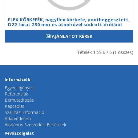
FLEX KÖRKEFÉK, nagyflex körkefe, pontheggesztett,
D22 furat 230 mm-es átmérővel sodrott drótból
AJÁNLATOT KÉREK
Tételek 1 től 6 / 6 (1 összes)
Információk
Egyedi igények
Referenciák
Bemutatkozás
Kapcsolat
Szállítási információ
Adatvédelem
Általános Szerződési Feltételek
Vevőszolgálat