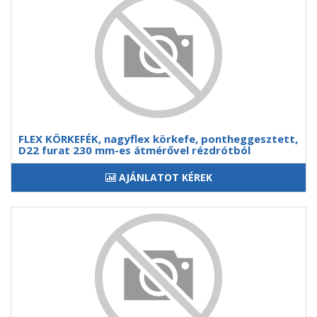
FLEX KÖRKEFÉK, nagyflex körkefe, pontheggesztett,
D22 furat 230 mm-es átmérővel rézdrótból
AJÁNLATOT KÉREK