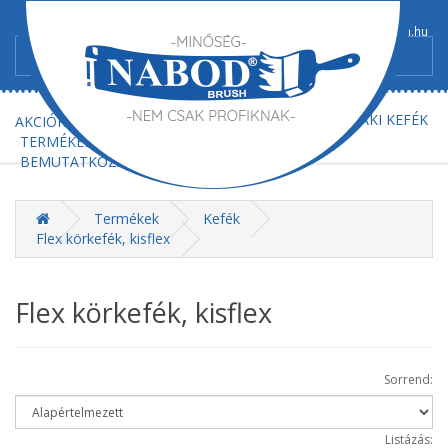
+36/52-367-300
+36/52-367-602
info@nabod-brush.hu
FŐOLDAL
AJÁNLATKÉRÉS
MŰSZAKI KEFÉK
AKCIÓK
TERMÉKEK
BEMUTATKOZÁS
KAPCSOLAT
Termékek
Kefék
Flex körkefék, kisflex
Flex körkefék, kisflex
Sorrend:
Listázás: