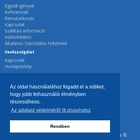
Egyedi igények
Referenciák
Bemutatkozás
Kapcsolat
Szállítási információ
Adatvédelem
Általános Szerződési Feltételek
Vevőszolgálat
Kapcsolat
Honlaptérkép
Extrák
Gyártók
Az oldal használatához fogadd el a sütiket,
Ajánlatok
hogy jobb felhasználói élményben
Fiók
részesülhess.
Fiók
Az adataid védelméről itt olvashatsz
Hírlevél
Rendben
Kefe - ecset, festő és kőműves szerszám nagykereskedés ©