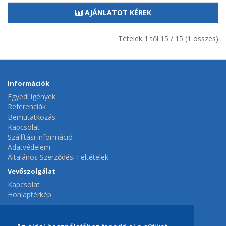
AJÁNLATOT KÉREK
Tételek 1 től 15 / 15 (1 összes)
Információk
Egyedi igények
Referenciák
Bemutatkozás
Kapcsolat
Szállítási információ
Adatvédelem
Általános Szerződési Feltételek
Vevőszolgálat
Kapcsolat
Honlaptérkép
Extrák
Gyártók