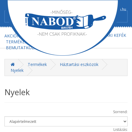
+36/52-367-300
+36/52-367-602
info@nabod-brush.hu
FŐOLDAL
AJÁNLATKÉRÉS
MŰSZAKI KEFÉK
AKCIÓK
TERMÉKEK
BEMUTATKOZÁS
KAPCSOLAT
Termékek
Háztartási eszközök
Nyelek
Nyelek
Sorrend:
Listázás: