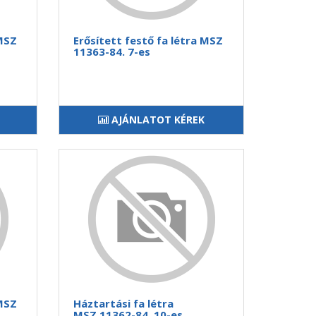
 MSZ
Erősített festő fa létra MSZ
11363-84. 7-es
AJÁNLATOT KÉREK
 MSZ
Háztartási fa létra
MSZ.11362-84. 10-es