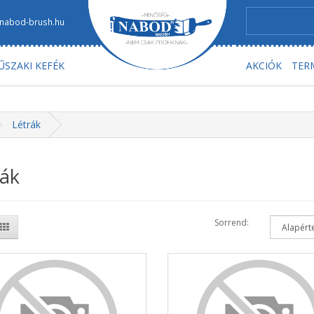
nabod-brush.hu
ŰSZAKI KEFÉK
AKCIÓK
TER
Létrák
rák
Sorrend: