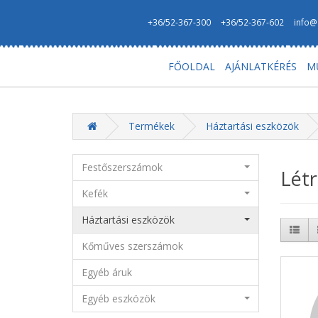
+36/52-367-300
+36/52-367-602
info@
FŐOLDAL
AJÁNLATKÉRÉS
M
Termékek
Háztartási eszközök
Festőszerszámok
Lét
Kefék
Háztartási eszközök
Kőműves szerszámok
Egyéb áruk
Egyéb eszközök