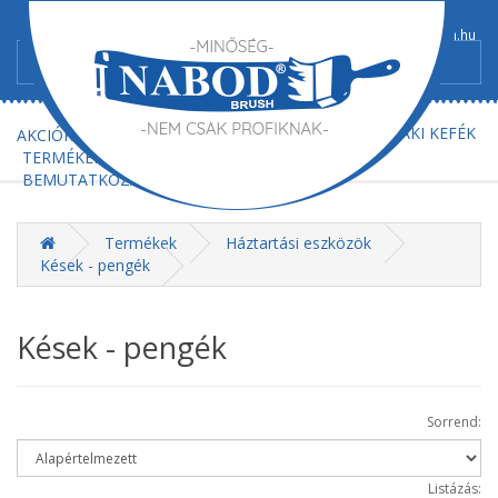
+36/52-367-300
+36/52-367-602
info@nabod-brush.hu
FŐOLDAL
AJÁNLATKÉRÉS
MŰSZAKI KEFÉK
AKCIÓK
TERMÉKEK
BEMUTATKOZÁS
KAPCSOLAT
Termékek
Háztartási eszközök
Kések - pengék
Kések - pengék
Sorrend:
Listázás: