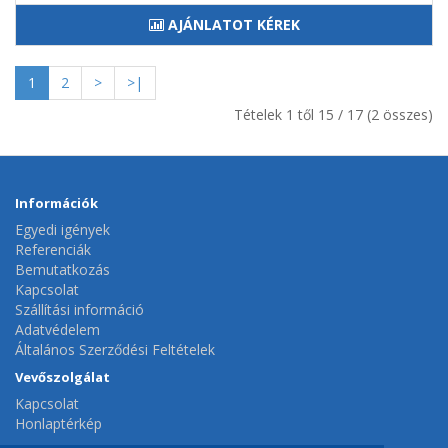
AJÁNLATOT KÉREK
1
2
>
>|
Tételek 1 től 15 / 17 (2 összes)
Információk
Egyedi igények
Referenciák
Bemutatkozás
Kapcsolat
Szállítási információ
Adatvédelem
Általános Szerződési Feltételek
Vevőszolgálat
Kapcsolat
Honlaptérkép