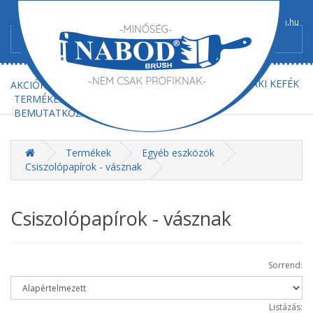
+36/52-367-300
+36/52-367-602
info@nabod-brush.hu
FŐOLDAL
AJÁNLATKÉRÉS
MŰSZAKI KEFÉK
AKCIÓK
TERMÉKEK
BEMUTATKOZÁS
KAPCSOLAT
Termékek
Egyéb eszközök
Csiszolópapírok - vásznak
Csiszolópapírok - vásznak
Sorrend:
Listázás: