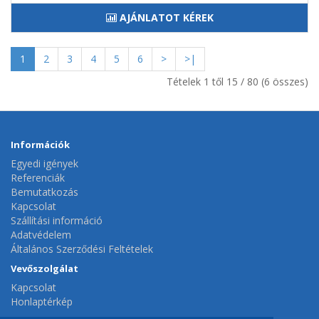
AJÁNLATOT KÉREK
1
2
3
4
5
6
>
>|
Tételek 1 től 15 / 80 (6 összes)
Információk
Egyedi igények
Referenciák
Bemutatkozás
Kapcsolat
Szállítási információ
Adatvédelem
Általános Szerződési Feltételek
Vevőszolgálat
Kapcsolat
Honlaptérkép