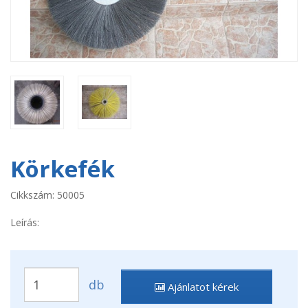
Körkefék
Cikkszám: 50005
Leírás:
db
Ajánlatot kérek