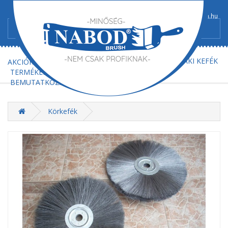
+36/52-367-300
+36/52-367-602
info@nabod-brush.hu
FŐOLDAL
AJÁNLATKÉRÉS
MŰSZAKI KEFÉK
AKCIÓK
TERMÉKEK
BEMUTATKOZÁS
KAPCSOLAT
Körkefék