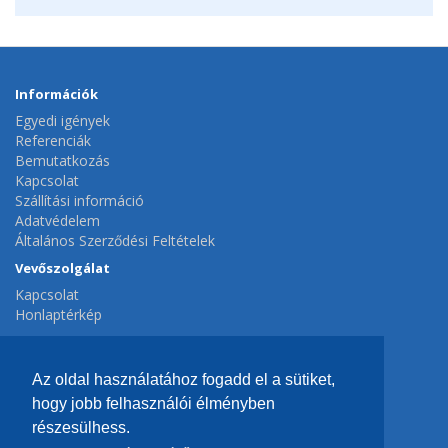
Információk
Egyedi igények
Referenciák
Bemutatkozás
Kapcsolat
Szállítási információ
Adatvédelem
Általános Szerződési Feltételek
Vevőszolgálat
Kapcsolat
Honlaptérkép
Extrák
Gyártók
Az oldal használatához fogadd el a sütiket,
Ajánlatok
hogy jobb felhasználói élményben
Fiók
részesülhess.
Fiók