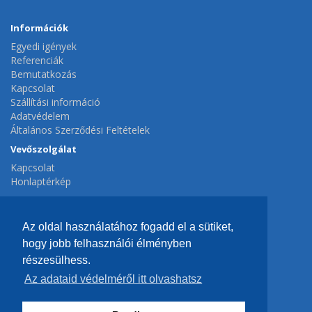
Információk
Egyedi igények
Referenciák
Bemutatkozás
Kapcsolat
Szállítási információ
Adatvédelem
Általános Szerződési Feltételek
Vevőszolgálat
Kapcsolat
Honlaptérkép
Extrák
Gyártók
Az oldal használatához fogadd el a sütiket,
Ajánlatok
hogy jobb felhasználói élményben
Fiók
részesülhess.
Fiók
Az adataid védelméről itt olvashatsz
Hírlevél