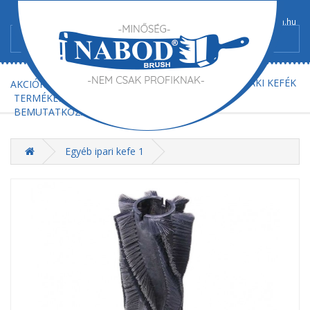
+36/52-367-300
+36/52-367-602
info@nabod-brush.hu
FŐOLDAL
AJÁNLATKÉRÉS
MŰSZAKI KEFÉK
AKCIÓK
TERMÉKEK
BEMUTATKOZÁS
KAPCSOLAT
Egyéb ipari kefe 1